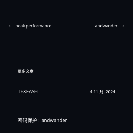
←
peak performance
andwander
→
更多文章
TEXFASH
4 11 月, 2024
密码保护：andwander