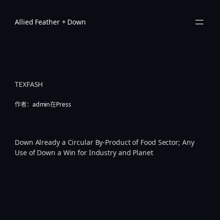
跳
至
Allied Feather + Down
内
容
TEXFASH
作者：
admin
在
Press
Down Already a Circular By-Product of Food Sector; Any
Use of Down a Win for Industry and Planet