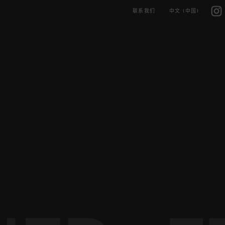
Skip
IG
to
联系我们
中文 (中国)
content