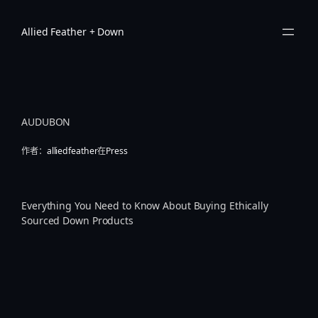
跳
至
Allied Feather + Down
内
容
AUDUBON
作者：
alliedfeather
在
Press
Everything You Need to Know About Buying Ethically
Sourced Down Products