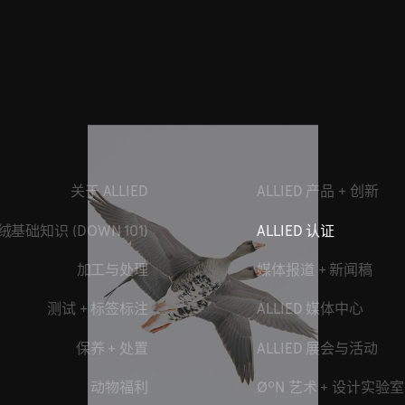
关于 ALLIED
ALLIED 产品 + 创新
绒基础知识 (DOWN 101)
ALLIED 认证
加工与处理
媒体报道 + 新闻稿
测试 + 标签标注
ALLIED 媒体中心
保养 + 处置
ALLIED 展会与活动
动物福利
ØºN 艺术 + 设计实验室