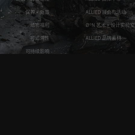
保养 + 处置
ALLIED 展会与活动
动物福利
ØºN 艺术 + 设计实验室
可追溯性
ALLIED 品牌素材
可持续影响