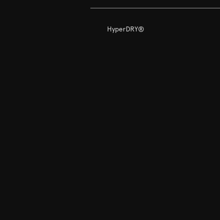
HyperDRY®
ThermaDOWN O2+
OptiX™ 羽绒验证技术