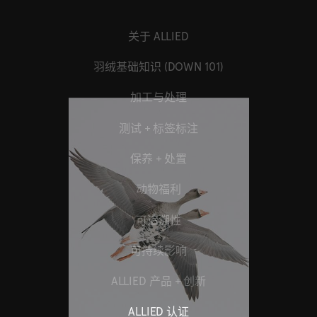
关于 ALLIED
羽绒基础知识 (DOWN 101)
加工与处理
测试 + 标签标注
保养 + 处置
动物福利
可追溯性
可持续影响
ALLIED 产品 + 创新
ALLIED 认证