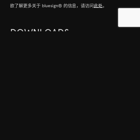
欲了解更多关于 bluesign® 的信息，请访问
此处
。
DOWNLOADS
01
ALLIED Feather + Down 美国 bluesign® 范围证书 [PDF]
02
ALLIED Feather + Down 中国 bluesign® 范围证书 [PDF]
OEKO-TEX® STANDARD 100