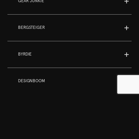
GEAR JUNKIE
BERGSTEIGER
BYRDIE
DESIGNBOOM
Templa and ALLIED Feather + Down team up to create a
biodegradable down puffer jacket that completely disappears in
around five years.